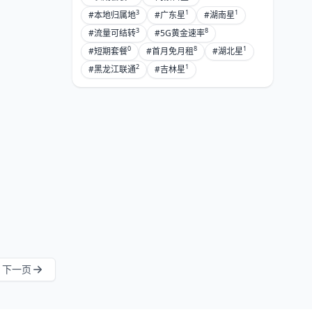
3
1
1
#本地归属地
#广东星
#湖南星
3
8
#流量可结转
#5G黄金速率
0
8
1
#短期套餐
#首月免月租
#湖北星
2
1
#黑龙江联通
#吉林星
下一页