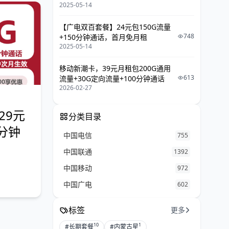
2025-05-14
租
【广电双百套餐】24元包150G流量
748
+150分钟通话，首月免月租
2025-05-14
移动新潮卡，39元月租包200G通用
613
流量+30G定向流量+100分钟通话
2026-02-27
29元
分类目录
0分钟
中国电信
755
中国联通
1392
中国移动
972
中国广电
602
标签
更多
10
1
#长期套餐
#内蒙古星