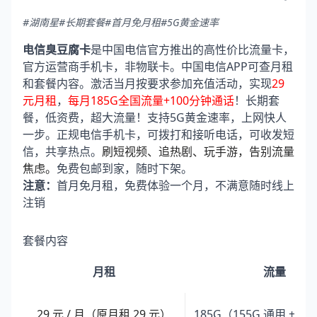
#湖南星
#长期套餐
#首月免月租
#5G黄金速率
电信臭豆腐卡
是中国电信官方推出的高性价比流量卡，
官方运营商手机卡，非物联卡。中国电信APP可查月租
和套餐内容。激活当月按要求参加充值活动，实现
29
元月租
，
每月185G全国流量+100分钟通话
！长期套
餐，低资费，超大流量！支持5G黄金速率，上网快人
一步。正规电信手机卡，可拨打和接听电话，可收发短
信，共享热点。
刷短视频、追热剧、玩手游，告别流量
焦虑。
免费包邮到家，随时下架。
注意：
首月免月租，免费体验一个月，不满意随时线上
注销
套餐内容
月租
流量
29 元 / 月（原月租 29 元）
185G（155G 通用 + 3