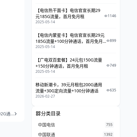
【电信热干面卡】电信官宣长期29
1146
元185G流量，首月免月租
2025-05-14
【电信内蒙星卡】电信官宣长期29元
899
185G流量+100分钟通话，首月免月
2025-05-14
租
【广电双百套餐】24元包150G流量
749
+150分钟通话，首月免月租
2025-05-14
移动新潮卡，39元月租包200G通用
635
流量+30G定向流量+100分钟通话
2026-02-27
分类目录
G通...
中国电信
755
中国联通
1392