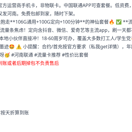
官方运营商手机卡，非物联卡。中国联通APP可查套餐。低资费
仅发河南。免费包邮到家，随时下架。
**106G通用+100G定向+100分钟**的神仙套餐🔥 ✅ **
盯着流量条焦虑！定向含抖音、微信、爱奇艺等主流app，刷一天
，本地小伙伴直接冲！18-60周岁可办，覆盖大多数打工人/学生党👫
🤩 ⚠️ 小提醒：合约/首充按官方要求（私我get详情），年龄
🥳 #河南联通 #流量卡推荐 #性价比套餐
到账或者后期掉包不负责售后
容按天折算到账