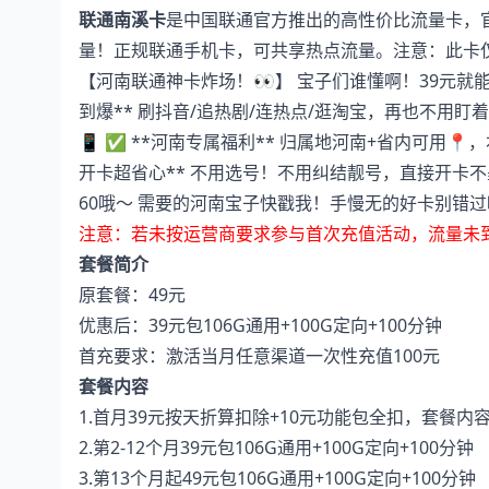
联通南溪卡
是中国联通官方推出的高性价比流量卡，
量！正规联通手机卡，可共享热点流量。注意：此卡
【河南联通神卡炸场！👀】 宝子们谁懂啊！39元就能抱走
到爆** 刷抖音/追热剧/连热点/逛淘宝，再也不用
📱 ✅ **河南专属福利** 归属地河南+省内可用📍
开卡超省心** 不用选号！不用纠结靓号，直接开卡不墨迹
60哦～ 需要的河南宝子快戳我！手慢无的好卡别错过呀
注意：若未按运营商要求参与首次充值活动，流量未
套餐简介
原套餐：49元
优惠后：39元包106G通用+100G定向+100分钟
首充要求：激活当月任意渠道一次性充值100元
套餐内容
1.首月39元按天折算扣除+10元功能包全扣，套餐内
2.第2-12个月39元包106G通用+100G定向+100分钟
3.第13个月起49元包106G通用+100G定向+100分钟