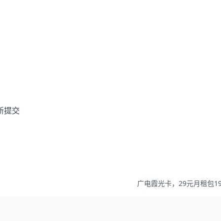
新提交
广电霞光卡，29元月租包192