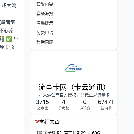
套餐内容
，超大流
套餐海报
流量管够
温馨提示
都不心疼
免费申请
 ✅ **
售后问题
卡18-
流量卡网（卡云通讯）
四大运营商官方授权，只做正规流量卡
3715
4
0
67471
文章数
分类数
评论数
访问量
热门文章
【联通星耀卡】官宣长期29元160G