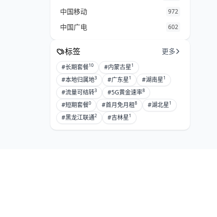
中国移动
972
中国广电
602
标签
更多
10
1
#长期套餐
#内蒙古星
3
1
1
#本地归属地
#广东星
#湖南星
3
8
#流量可结转
#5G黄金速率
0
8
1
#短期套餐
#首月免月租
#湖北星
2
1
#黑龙江联通
#吉林星