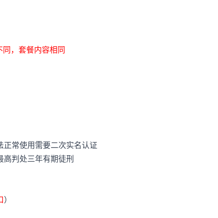
不同，套餐内容相同
法正常使用需要二次实名认证
最高判处三年有期徒刑
口
）