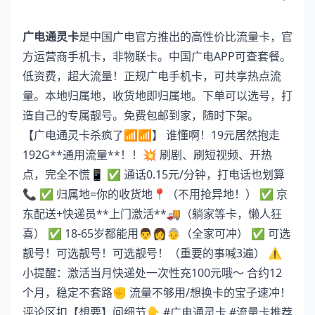
广电通灵卡
是中国广电官方推出的高性价比流量卡，官
方运营商手机卡，非物联卡。中国广电APP可查套餐。
低资费，超大流量！正规广电手机卡，可共享热点流
量。本地归属地，收货地即归属地。下单可以选号，打
造自己的专属靓号。免费包邮到家，随时下架。
【广电通灵卡杀疯了📶📶】 谁懂啊！19元居然抱走
192G**通用流量**！！💥 刷剧、刷短视频、开热
点，完全不慌📱 ✅ 通话0.15元/分钟，打电话也划算
📞 ✅ 归属地=你的收货地📍（不用抢异地！） ✅ 京
东配送+快递员**上门激活**🚚（躺家等卡，懒人狂
喜） ✅ 18-65岁都能用👨👩👵（全家可冲） ✅ 可选
靓号！可选靓号！可选靓号！（重要的事喊3遍） ⚠️
小提醒：激活当月快递处一次性充100元哦～ 合约12
个月，稳定不套路✊ 流量不够用/想换卡的宝子速冲！
评论区扣【想要】问细节👇 #广电通灵卡 #流量卡推荐