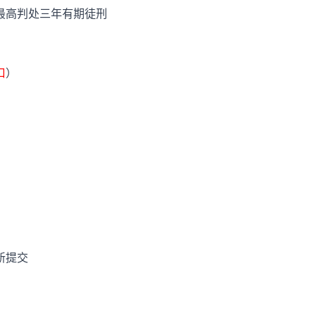
最高判处三年有期徒刑
口
）
新提交