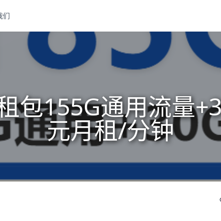
我们
包155G通用流量+3
元月租/分钟