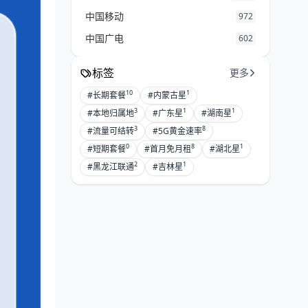
中国移动
972
中国广电
602
标签
更多
10
1
#长期套餐
#内蒙古星
3
1
1
#本地归属地
#广东星
#湖南星
3
8
#流量可结转
#5G黄金速率
0
8
1
#短期套餐
#首月免月租
#湖北星
2
1
#黑龙江联通
#吉林星