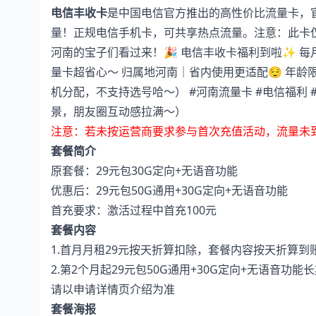
电信丰收卡
是中国电信官方推出的高性价比流量卡，
量！正规电信手机卡，可共享热点流量。注意：此卡
河南的宝子们看过来！🎉 电信丰收卡福利到啦✨ 每月仅
量卡超省心～ 归属地河南｜省内使用更适配😌 年龄限制2
机分配，不支持选号哈～） #河南流量卡 #电信福利 
景，朋友圈互动感拉满～）
注意：若未按运营商要求参与首次充值活动，流量未
套餐简介
原套餐：29元包30G定向+无语音功能
优惠后：29元包50G通用+30G定向+无语音功能
首充要求：激活过程中首充100元
套餐内容
1.首月月租29元按天折算扣除，套餐内容按天折算到
2.第2个月起29元包50G通用+30G定向+无语音功能
请以申请详情页介绍为准
套餐海报