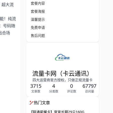
套餐内容
，超大流
套餐海报
功能！纯流
温馨提示
S：号码随
免费申请
贴合场
售后问题
流量卡网（卡云通讯）
四大运营商官方授权，只做正规流量卡
3715
4
0
67797
文章数
分类数
评论数
访问量
热门文章
【联通星耀卡】官宣长期29元160G