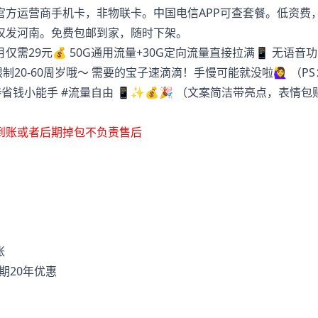
官方运营商手机卡，非物联卡。中国电信APP可查套餐。低资费
仅发河南。免费包邮到家，随时下架。
需29元💰 50G通用流量+30G定向流量直接拉满📱 无语音
0-60周岁哦～ 需要的宝子速滴滴！手慢可能就没啦🙋‍♀️ （P
#省钱小能手 #流量自由 📱✨💰🎉 （文案简洁带亮点，表情包
到账或者后期掉包不负责售后
账
长期20年优惠