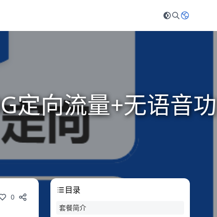
0G定向流量+无语音功
目录
0
套餐简介