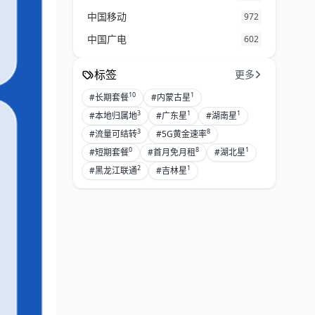
中国移动
972
中国广电
602
标签
更多
10
1
#长期套餐
#内蒙古星
3
1
1
#本地归属地
#广东星
#湖南星
3
8
#流量可结转
#5G黄金速率
0
8
1
#短期套餐
#首月免月租
#湖北星
2
1
#黑龙江联通
#吉林星