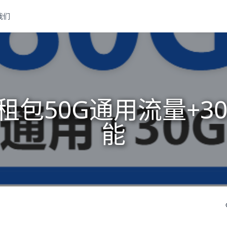
我们
租包50G通用流量+3
能