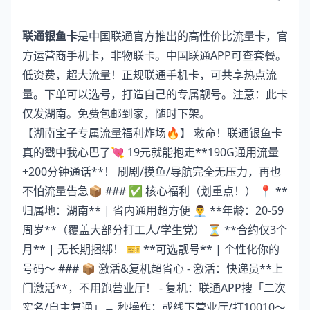
联通银鱼卡
是中国联通官方推出的高性价比流量卡，官
方运营商手机卡，非物联卡。中国联通APP可查套餐。
低资费，超大流量！正规联通手机卡，可共享热点流
量。下单可以选号，打造自己的专属靓号。注意：此卡
仅发湖南。免费包邮到家，随时下架。
【湖南宝子专属流量福利炸场🔥】 救命！联通银鱼卡
真的戳中我心巴了💘 19元就能抱走**190G通用流量
+200分钟通话**！ 刷剧/摸鱼/导航完全无压力，再也
不怕流量告急📦️ ### ✅ 核心福利（划重点！） 📍 **
归属地：湖南** | 省内通用超方便 👨‍💼 **年龄：20-59
周岁**（覆盖大部分打工人/学生党） ⏳ **合约仅3个
月** | 无长期捆绑！ 🎫️ **可选靓号** | 个性化你的
号码～ ### 📦 激活&复机超省心 - 激活：快递员**上
门激活**，不用跑营业厅！ - 复机：联通APP搜「二次
实名/自主复通」→ 秒操作；或线下营业厅/打10010～